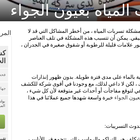
مياه بعيون الجواء
مشكلة تسربات المياه ، من أخطر المشاكل التي قد لا
المر
قي. يمكن أن تتسبب هذه المشكلة في تلف العناصر
 علامات قليلة للرطوبة أو شقوق صغيرة في الجدران ،
كش
ال
فحص
ة بالماء على مدى فترة طويلة. بدون ظهور إنذارات
ك ، لكن لا داعي لذلك، مع وجودنا في أقوى شركة للكشف
جها
عي لتوقع مفاجآت أو أحداث غير متوقعة لأن كل شيء ،
عيون الجواء
خبرة واسعة شهدها جميع عملائنا في هذا
بوا
المي
حدوث التسريبات:
كلة ، هي التراكم والرواسب التي تتجمع في الأنابيب.
تقيي