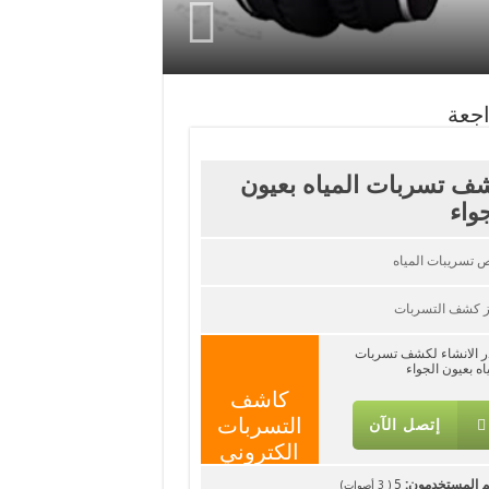
اجعة
ف تسربات المياه بعيون
جواء
 تسريبات المياه
ز كشف التسربات
در الانشاء لكشف تسربات
اه بعيون الجواء
كاشف
التسربات
إتصل الآن
الكتروني
م المستخدمون:
5
(
3
أصوات)