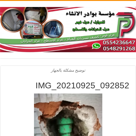
توضيح مشكلة بالجهاز
IMG_20210925_092852