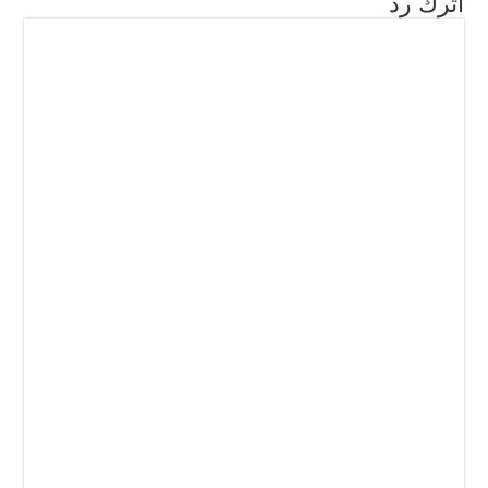
اترك رد