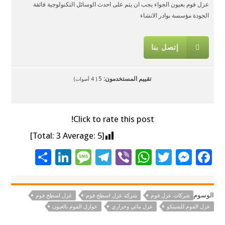
عزل فوم بعيون الجواء يجب ان يتم على احدث الوسائل التكنولوجية فائقة
الجودة مؤسسة بوادر الانشاء
إتصل بنا
تقييم المستخدمون:
5
(
4
أصوات)
Click to rate this post!
]
3
Average:
5
[Total:
S
Li
M
T
Vi
W
T
M
F
h
n
es
el
b
h
wi
es
ac
ar
k
sa
e
er
at
tt
se
e
الوسوم
شركات عزل فوم
شركة عزل اسطح فوم
عزل اسطح فوم
e
e
g
gr
sA
er
n
b
عزل الفوم للشينكو
عزل مائي وحراري
عوازل الفوم بالعيون
dI
e
a
p
g
o