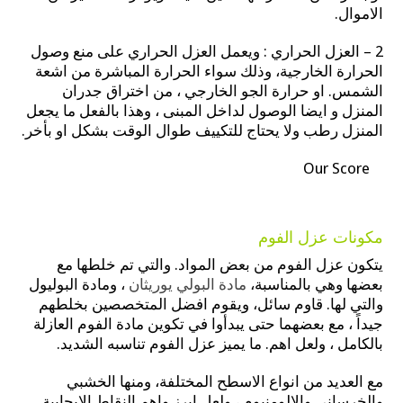
الاموال.
2 – العزل الحراري : ويعمل العزل الحراري على منع وصول
الحرارة الخارجية، وذلك سواء الحرارة المباشرة من اشعة
الشمس. او حرارة الجو الخارجي ، من اختراق جدران
المنزل و ايضا الوصول لداخل المبنى ، وهذا بالفعل ما يجعل
المنزل رطب ولا يحتاج للتكييف طوال الوقت بشكل او بأخر.
Our Score
مكونات عزل الفوم
يتكون عزل الفوم من بعض المواد. والتي تم خلطها مع
بعضها وهي بالمناسبة،
مادة البولي يوريثان
، ومادة البوليول
والتي لها. قاوم سائل، ويقوم افضل المتخصصين بخلطهم
جيداً ، مع بعضهما حتى يبدأوا في تكوين مادة الفوم العازلة
بالكامل ، ولعل اهم. ما يميز عزل الفوم تناسبه الشديد.
مع العديد من انواع الاسطح المختلفة، ومنها الخشبي
والخرساني والالومنيوم ، ولعل ابرز واهم النقاط الايجابية