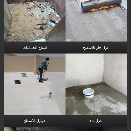
عزل جار للاسطح
اصلاح الحمامات
عزل cic
عوازل الاسطح