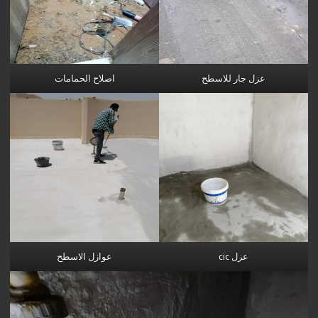
عزل جار للاسطح
اصلاح الحمامات
عزل cic
عوازل الاسطح