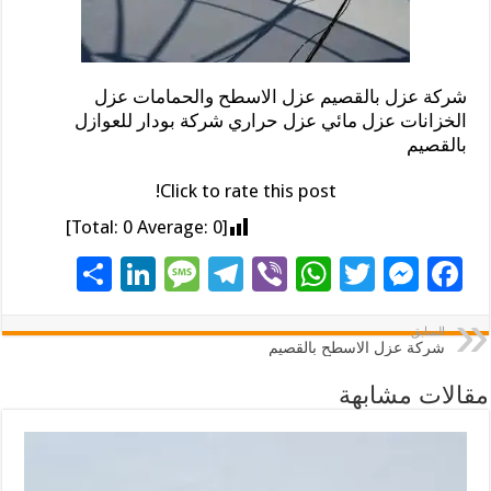
شركة عزل بالقصيم عزل الاسطح والحمامات عزل
الخزانات عزل مائي عزل حراري شركة بودار للعوازل
بالقصيم
Click to rate this post!
]
0
Average:
0
[Total:
S
Li
M
T
Vi
W
T
M
F
h
n
es
el
b
h
wi
es
ac
ar
k
sa
e
er
at
tt
se
e
السابق
شركة عزل الاسطح بالقصيم
e
e
g
gr
sA
er
n
b
مقالات مشابهة
dI
e
a
p
g
o
n
m
p
er
o
k