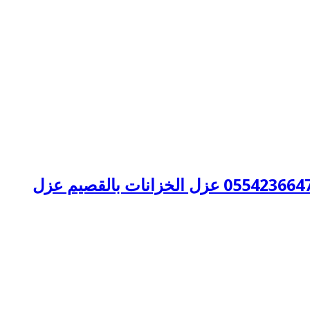
كشف تسربات المياه بالقصيم كشف تسربات المياه بالقصيم 0554236647 عزل الخزانات بالقصيم عزل