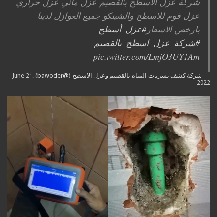
شركة عزل الاسطح بالقصيم عزل مائي عزل حراري
عزل فوم للاسطح والشينكو جميع العوازل لدينا
بارخص الاسعار
#عزل_أسطح
#شركة_عزل_اسطح_بالقصيم
pic.twitter.com/LmjO3UY1Am
— شركة كشف تسربات المياه بالقصيم وعزل الاسطح (@bawoder)
June 21,
2022