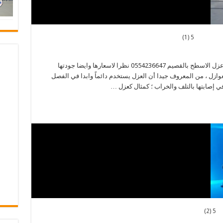
5 (1)
افضل شركة عزل الاسطح بالقصيم افضل شركة عزل الاسطح بالقصيم 0554236647 نظرا لاسعارها وايضا جودتها
ميع انواع العوازل ، من المعروف جيدا أن العزل يستخدم دائماً وابدا في الفصل
في إصابتها بالتلف والخراب ؛ كمثال كعزل …
5 (2)