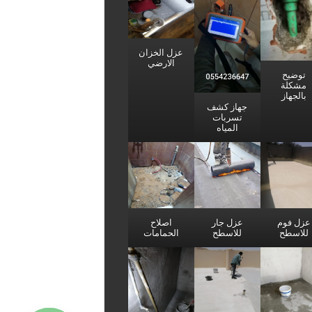
عزل الخزان
الارضي
توضيح
مشكلة
بالجهاز
جهاز كشف
تسربات
المياه
عزل فوم
عزل جار
اصلاح
للاسطح
للاسطح
الحمامات