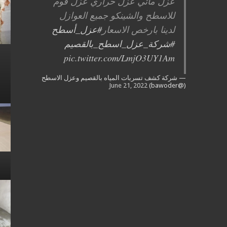
عزل مائي عزل حراري عزل فوم
للاسطح والشينكو جميع العوازل
لدينا بارخص الاسعار
#عزل_أسطح
#شركة_عزل_اسطح_بالقصيم
pic.twitter.com/LmjO3UY1Am
— شركة كشف تسربات المياه بالقصيم وعزل الاسطح
June 21, 2022
(@bawoder)