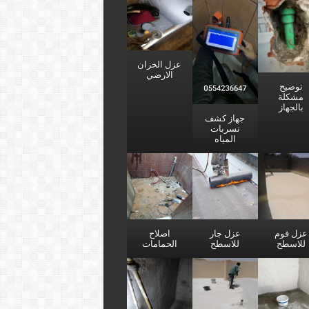
عزل الخزان
الارضي
توضيح
مشكلة
بالجهاز
جهاز كشف
تسربات
المياه
عزل فوم
عزل جار
اصلاح
للاسطح
للاسطح
الحمامات