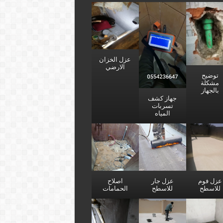
عزل الخزان
الارضي
توضيح
مشكلة
بالجهاز
جهاز كشف
تسربات
المياه
عزل فوم
عزل جار
اصلاح
للاسطح
للاسطح
الحمامات