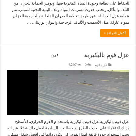
للحفاظ على نظافة وجودة المياه المخزنة فيها، وتوفير الحماية للخزان من
التلف والتآكل. وتجنب حدوث تسربات المياه وتلف البنية التحتية للمبنى. تتم
عملية عزل الخزانات عن طريق تغطية الجدران الداخلية والخارجية للخزان
بمواد عازلة، مثل الأسمنت والألياف الزجاجية والبولي يوريثان. …
أكمل القراءة »
عزل فوم بالبكيرية
5 (4)
عزل فوم
0
4,207
عزل فوم بالبكيرية عزل فوم بالبكيرية باستخدام الفوم الحراري، للأسطح
وذلك للاعتماد على احدث الطرق والاساليب، السليمة لعمل ذلك فضلا. عن انه
يجب استخدام جودة فائقة لهذا الفوم، كي يكون دائما في افضل شكل ممكن،