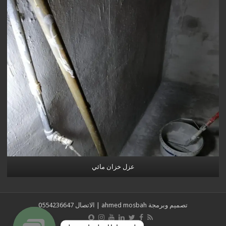
عزل خزان مائي
تصميم وبرمجة
ahmed mosbah
| الاتصال
0554236647